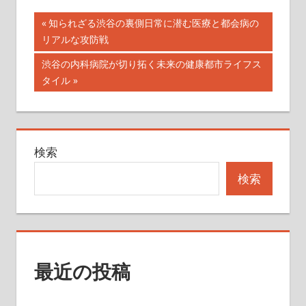
投
前
知られざる渋谷の裏側日常に潜む医療と都会病の
の
リアルな攻防戦
稿
記
次
渋谷の内科病院が切り拓く未来の健康都市ライフス
ナ
事:
の
タイル
記
ビ
事:
ゲ
検索
ー
検索
シ
ョ
ン
最近の投稿