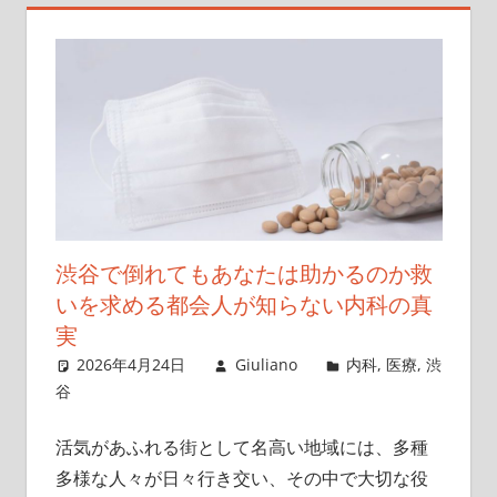
ー。
渋
谷
で
心
強
い
内
科
渋谷で倒れてもあなたは助かるのか救
診
いを求める都会人が知らない内科の真
療
実
を
2026年4月24日
Giuliano
内科
,
医療
,
渋
お
谷
届
け
活気があふれる街として名高い地域には、多種
し
多様な人々が日々行き交い、その中で大切な役
ま