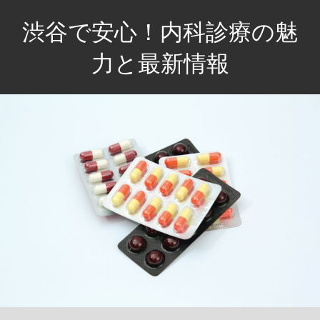
コ
渋谷で安心！内科診療の魅
ン
テ
力と最新情報
ン
健
ツ
康
へ
を
ス
守
キ
る、
ッ
あ
プ
な
た
の
パ
ー
ト
ナ