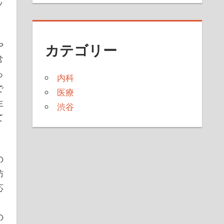
ッ
や
カテゴリー
常
っ
内科
で
医療
生
渋谷
て
の
訪
応
の