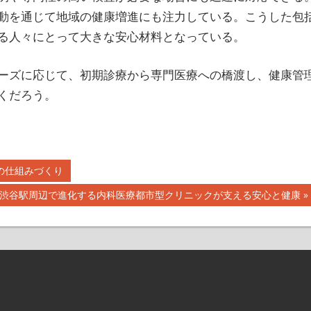
動を通じて地域の健康増進にも注力している。こうした包
る人々にとって大きな安心材料となっている。
ーズに応じて、初期診療から専門医療への橋渡し、健康管
くだろう。
の仕組みづくり
次
渋谷駅周辺で進化する内科医療都市型クリニックが支える安心と健康
の
記
事: