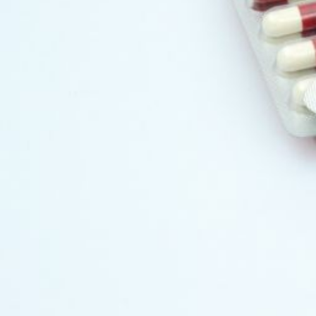
渋
谷
で
心
強
い
内
科
診
療
を
お
届
け
し
ま
す！