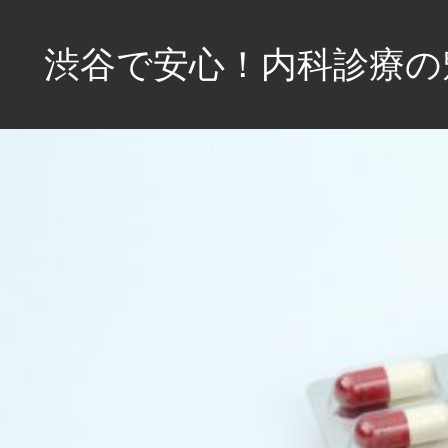
コ
ン
渋谷で安心！内科診療の
テ
ン
健
ツ
康
へ
を
守
ス
る、
キ
あ
ッ
な
プ
た
の
パ
ー
ト
ナ
ー。