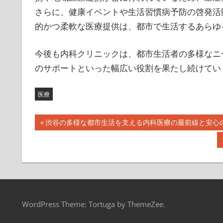
さらに、健康イベントや生活習慣病予防の啓発活
的かつ柔軟な医療提供は、都市で生活するあらゆ
今後も内科クリニックは、都市生活者の多様なニ
のサポートといった幅広い役割を果たし続けてい
医療
投
前
渋谷の多様な都市生活を支える内科医療の最前線と安心
の
稿
記
ナ
事:
ビ
ゲ
WordPress Theme: Tortuga by ThemeZee.
ー